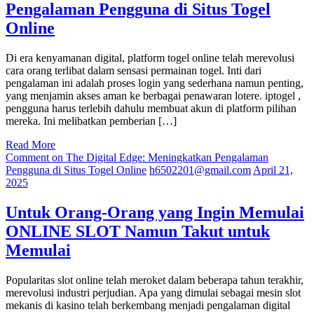
Pengalaman Pengguna di Situs Togel
Online
Di era kenyamanan digital, platform togel online telah merevolusi
cara orang terlibat dalam sensasi permainan togel. Inti dari
pengalaman ini adalah proses login yang sederhana namun penting,
yang menjamin akses aman ke berbagai penawaran lotere. iptogel ,
pengguna harus terlebih dahulu membuat akun di platform pilihan
mereka. Ini melibatkan pemberian […]
Read More
Comment
on The Digital Edge: Meningkatkan Pengalaman
Pengguna di Situs Togel Online
h6502201@gmail.com
April 21,
2025
Untuk Orang-Orang yang Ingin Memulai
ONLINE SLOT Namun Takut untuk
Memulai
Popularitas slot online telah meroket dalam beberapa tahun terakhir,
merevolusi industri perjudian. Apa yang dimulai sebagai mesin slot
mekanis di kasino telah berkembang menjadi pengalaman digital