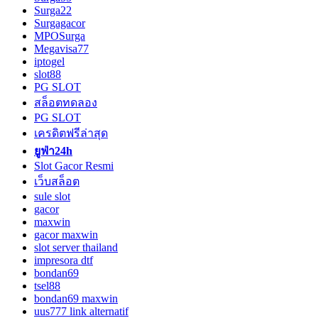
Surga22
Surgagacor
MPOSurga
Megavisa77
iptogel
slot88
PG SLOT
สล็อตทดลอง
PG SLOT
เครดิตฟรีล่าสุด
ยูฟ่า24h
Slot Gacor Resmi
เว็บสล็อต
sule slot
gacor
maxwin
gacor maxwin
slot server thailand
impresora dtf
bondan69
tsel88
bondan69 maxwin
uus777 link alternatif