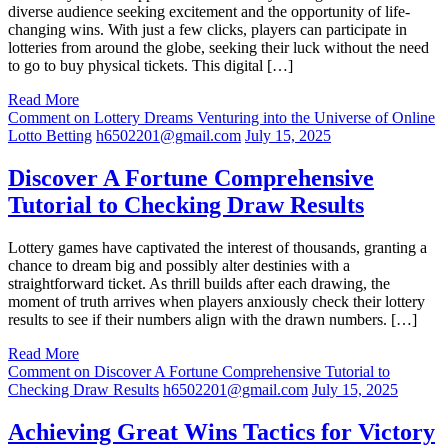
diverse audience seeking excitement and the opportunity of life-
changing wins. With just a few clicks, players can participate in
lotteries from around the globe, seeking their luck without the need
to go to buy physical tickets. This digital […]
Read More
Comment
on Lottery Dreams Venturing into the Universe of Online
Lotto Betting
h6502201@gmail.com
July 15, 2025
Discover A Fortune Comprehensive
Tutorial to Checking Draw Results
Lottery games have captivated the interest of thousands, granting a
chance to dream big and possibly alter destinies with a
straightforward ticket. As thrill builds after each drawing, the
moment of truth arrives when players anxiously check their lottery
results to see if their numbers align with the drawn numbers. […]
Read More
Comment
on Discover A Fortune Comprehensive Tutorial to
Checking Draw Results
h6502201@gmail.com
July 15, 2025
Achieving Great Wins Tactics for Victory