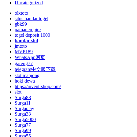
Uncategorized
olxtoto
situs bandar togel
gbk99
pamanempire
togel deposit 1000
bandar slot
jmtoto
MVP189
WhatsApp网页
gareng77
telegram中文版下载
slot mahjong
hoki dewa
https://invent-shop.com/
slot
Surga88
Surga11
Surgaplay
Surga33
Surga5000
Surga77
Surga99
Surga55