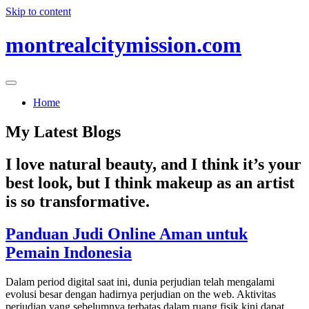
Skip to content
montrealcitymission.com
Home
My Latest Blogs
I love natural beauty, and I think it’s your
best look, but I think makeup as an artist
is so transformative.
Panduan Judi Online Aman untuk
Pemain Indonesia
Dalam period digital saat ini, dunia perjudian telah mengalami
evolusi besar dengan hadirnya perjudian on the web. Aktivitas
perjudian yang sebelumnya terbatas dalam ruang fisik kini dapat