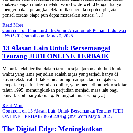
diakses dengan mudah melalui world wide web .Dengan hanya
menggunakan perangkat elektronik seperti komputer, pill, atau
ponsel cerdas, siapa pun dapat merasakan sensasi […]
Read More
Comment
on Panduan Judi Online Aman untuk Pemain Indonesia
h6502201@gmail.com
May 20, 2025
13 Alasan Lain Untuk Bersemangat
Tentang JUDI ONLINE TERBAIK
Manusia telah terlibat dalam taruhan sejak jaman dahulu. Untuk
waktu yang lama perjudian adalah tugas yang terjadi hanya di
kasino eksklusif. Tidak semua orang mampu atau mengakses
tempat-tempat ini. Perjudian online, yang menjadi mungkin sekitar
tahun 1995, memungkinkan perjudian menjadi masa lalu bagi
banyak lebih banyak orang. Perangkat lunak yang […]
Read More
Comment
on 13 Alasan Lain Untuk Bersemangat Tentang JUDI
ONLINE TERBAIK
h6502201@gmail.com
May 9, 2025
The Digital Edge: Meningkatkan