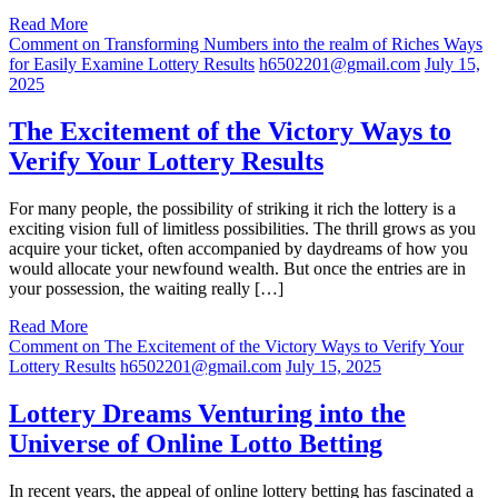
Read More
Comment
on Transforming Numbers into the realm of Riches Ways
for Easily Examine Lottery Results
h6502201@gmail.com
July 15,
2025
The Excitement of the Victory Ways to
Verify Your Lottery Results
For many people, the possibility of striking it rich the lottery is a
exciting vision full of limitless possibilities. The thrill grows as you
acquire your ticket, often accompanied by daydreams of how you
would allocate your newfound wealth. But once the entries are in
your possession, the waiting really […]
Read More
Comment
on The Excitement of the Victory Ways to Verify Your
Lottery Results
h6502201@gmail.com
July 15, 2025
Lottery Dreams Venturing into the
Universe of Online Lotto Betting
In recent years, the appeal of online lottery betting has fascinated a